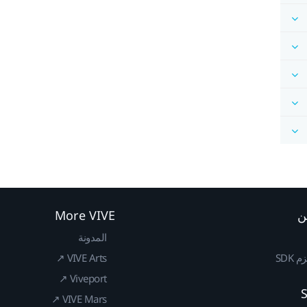
ن
More VIVE
المدونة
SDK
VIVE Arts ↗
Viveport ↗
VIVE Mars ↗