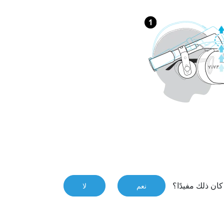
ان ذلك مفيدًا؟
نعم
لا