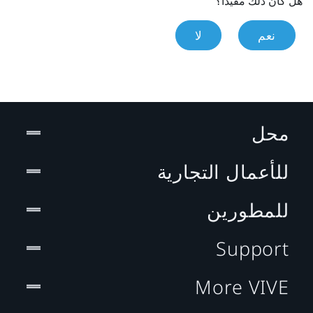
هل كان ذلك مفيدًا؟
نعم
لا
محل
للأعمال التجارية
للمطورين
Support
More VIVE