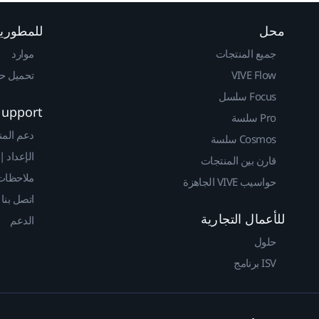
محل
للمطوري
جميع المنتجات
موارد
VIVE Flow
تحميل حزم 
Focus سلسل
Support
Pro سلسة
دعم المن
Cosmos سلسة
الإعداد |
قارن بين المنتجات
ملاحظات 
حواسيب VIVE الجاهزة
اتصل بنا
للأعمال التجارية
الدعم
حلول
ISV برنامج