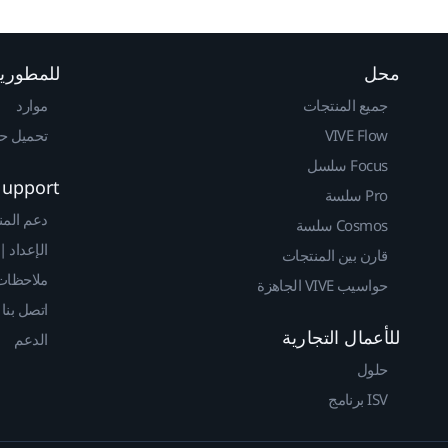
محل
للمطوري
جميع المنتجات
موارد
VIVE Flow
تحميل حزم 
Focus سلسل
Support
Pro سلسة
دعم المن
Cosmos سلسة
الإعداد |
قارن بين المنتجات
ملاحظات 
حواسيب VIVE الجاهزة
اتصل بنا
للأعمال التجارية
الدعم
حلول
ISV برنامج