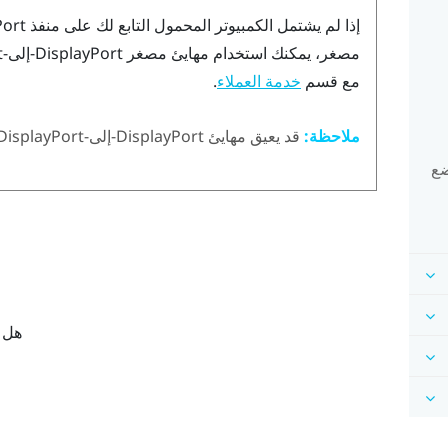
إذا لم يشتمل الكمبيوتر المحمول التابع لك على منفذ
Port
مصغر، يمكنك استخدام مهايئ مصغر
DisplayPort
-إلى-
t
مع قسم
.
خدمة العملاء
ملاحظة:
قد يعيق مهايئ
DisplayPort
-إلى-
DisplayPort
ضع
هل ك