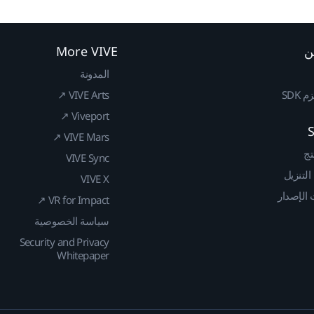
ن
More VIVE
المدونة
SDK
VIVE Arts ↗
Viveport ↗
VIVE Mars ↗
تج
VIVE Sync
 التنزيل
VIVE X
الإصدار
VR for Impact ↗
سياسة الخصوصية
Security and Privacy
Whitepaper