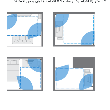
1.5 متر (6 أقدام و6 بوصات x 5 أقدام). ها هي بعض الأمثلة: