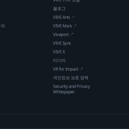
블로그
VIVE Arts ↗
문의
VIVE Mars ↗
Viveport ↗
VIVE Sync
VIVE X
미디어
VR for Impact ↗
개인정보 보호 정책
Security and Privacy
Whitepaper