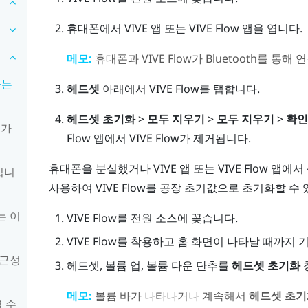
휴대폰에서
VIVE 앱
또는
VIVE Flow 앱
을 엽니다.
메모:
휴대폰과
VIVE Flow
가
Bluetooth
를 통해 
하는
헤드셋
아래에서
VIVE Flow
를 탭합니다.
헤드셋 초기화
>
모두 지우기
>
모두 지우기
>
확인
인가
Flow 앱
에서
VIVE Flow
가 제거됩니다.
휴대폰을 분실했거나
VIVE 앱
또는
VIVE Flow 앱
에서
입니
사용하여
VIVE Flow
를 공장 초기값으로 초기화할 수 
는 이
VIVE Flow
를 전원 소스에 꽂습니다.
VIVE Flow
를 착용하고 홈 화면이 나타날 때까지 
접근성
헤드셋
,
볼륨 업
,
볼륨 다운
단추를
헤드셋 초기화
메모:
볼륨 바가 나타나거나 계속해서
헤드셋 초기
 수