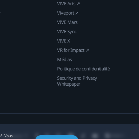
VIVE Arts ↗
r
Viveport ↗
VIVE Mars
VIVE Sync
VIVE X
VR for Impact ↗
Médias
Politique de confidentialité
Security and Privacy
Whitepaper
té. Vous
Localisation