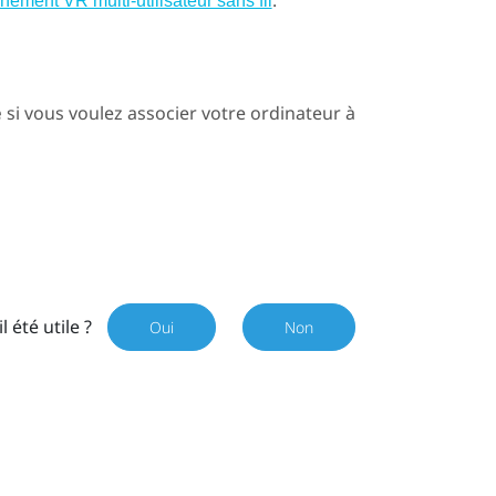
.
nement VR multi-utilisateur sans fil
e
si vous voulez associer votre ordinateur à
il été utile ?
Oui
Non