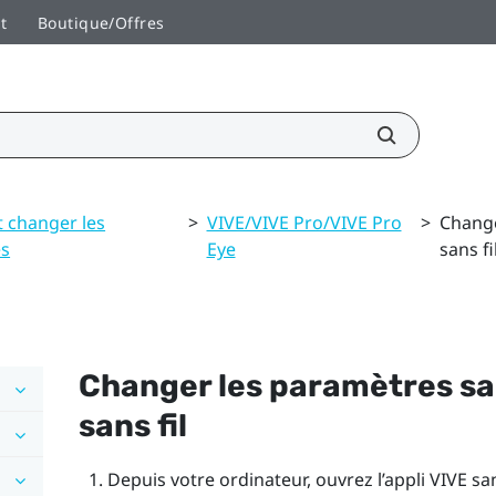
t
Boutique/Offres
t changer les
>
VIVE/VIVE Pro/VIVE Pro
>
Change
es
Eye
sans fi
Changer les paramètres sans
sans fil
Depuis votre ordinateur, ouvrez l’appli
VIVE san