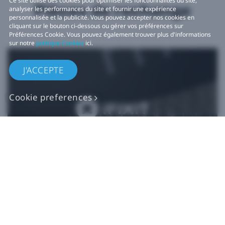
Ce site utilise des cookies pour optimiser les fonctionnalités du site,
Pièces de rechange
analyser les performances du site et fournir une expérience
personnalisée et la publicité. Vous pouvez accepter nos cookies en
cliquant sur le bouton ci-dessous ou gérer vos préférences sur
Préférences Cookie. Vous pouvez également trouver plus d'informations
sur notre
politique Cookies
ici.
J'ACCEPTE
Cookie preferences
Pièces de rechange
VIVE authentiques​
Acheter maintenant sur iFixit​