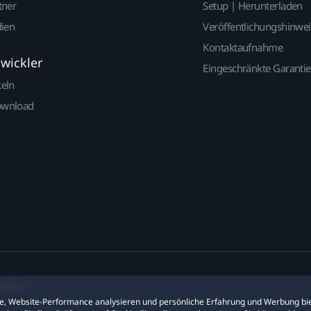
tner
Setup | Herunterladen
dien
Veröffentlichungshinwe
Kontaktaufnahme
twickler
Eingeschränkte Garantie
keln
ownload
ookies
ite, Website-Performance analysieren und persönliche Erfahrung und Werbung bie