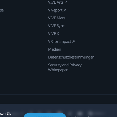
VIVE Arts ↗
ise
Viveport ↗
VIVE Mars
VIVE Sync
VIVE X
VR for Impact ↗
Medien
Datenschutzbestimmungen
Security and Privacy
Whitepaper
ten. Sie
Standort