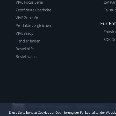
VIVE Focus Serie
ISV Par
Zertifizierte überholte
Fallstu
VIVE Zubehör
Für En
Produkte vergleichen
Entwic
VIVE ready
SDK D
Händler finden
Bestellhilfe
Bestellstatus
© 2011-2026 HTC Corporation
Rechtlicher Hinweis
C
Diese Seite benutzt Cookies zur Optimierung der Funktionalität der Webs