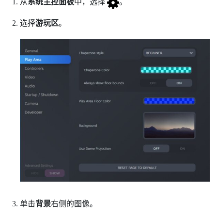
从
系统主控面板
中，选择
。
选择
游玩区
。
单击
背景
右侧的图像。