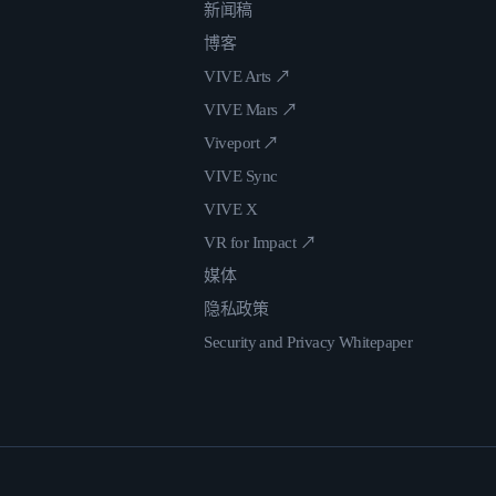
新闻稿
博客
VIVE Arts ↗
VIVE Mars ↗
Viveport ↗
VIVE Sync
VIVE X
VR for Impact ↗
媒体
隐私政策
Security and Privacy Whitepaper