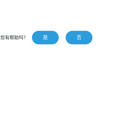
是
否
对您有帮助吗？