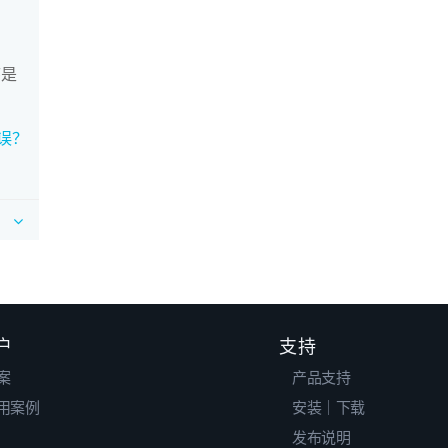
序是
错误？
户
支持
案
产品支持
用案例
安装｜下载
发布说明