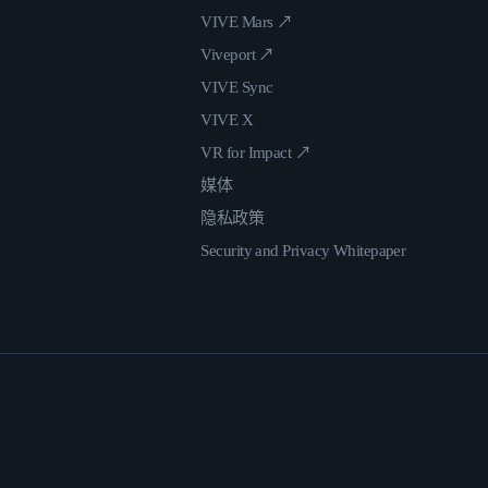
VIVE Mars ↗
Viveport ↗
VIVE Sync
VIVE X
VR for Impact ↗
媒体
隐私政策
Security and Privacy Whitepaper