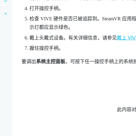
打开操控手柄。
检查
VIVE
硬件是否已被追踪到。
SteamVR
应用程
示灯都应显示绿色。
戴上头戴式设备。有关详细信息，请参见
戴上
VI
握住操控手柄。
要调出
系统主控面板
，可按下任一操控手柄上的
系统
此内容