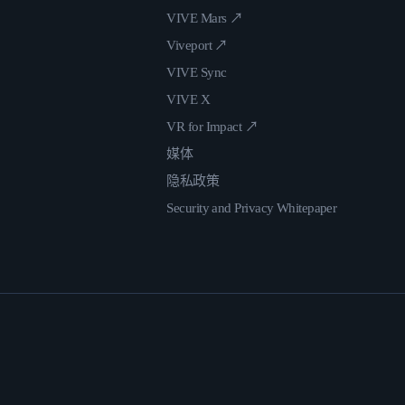
VIVE Mars ↗
Viveport ↗
VIVE Sync
VIVE X
VR for Impact ↗
媒体
隐私政策
Security and Privacy Whitepaper