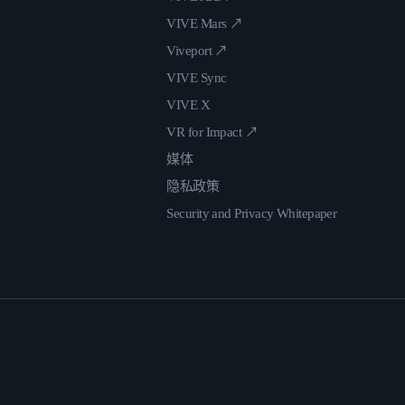
VIVE Mars ↗
Viveport ↗
VIVE Sync
VIVE X
VR for Impact ↗
媒体
隐私政策
Security and Privacy Whitepaper