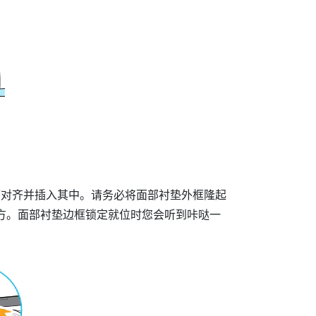
槽对齐并插入其中。请务必将面部衬垫外框隆起
下方。面部衬垫边框锁定就位时您会听到咔哒一