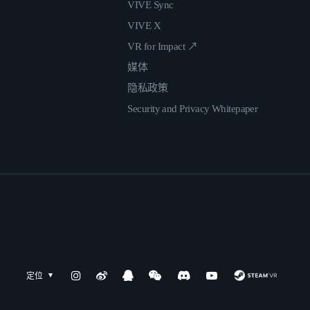
VIVE Sync
VIVE X
VR for Impact ↗
媒体
隐私政策
Security and Privacy Whitepaper
定位