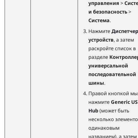
управления
>
Сист
и безопасность
>
Система
.
Нажмите
Диспетче
устройств
, а затем
раскройте список в
разделе
Контролле
универсальной
последовательной
шины
.
Правой кнопкой м
нажмите
Generic U
Hub
(может быть
несколько элементо
одинаковым
названием), а затем