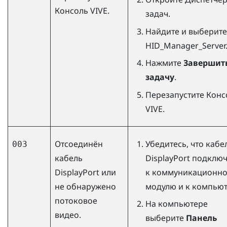
Консоль VIVE
.
задач.
Найдите и выберите
HID_Manager_Server
Нажмите
Завершит
задачу
.
Перезапустите
Конс
VIVE
.
Отсоединён
Убедитесь, что кабе
003
кабель
DisplayPort
подключ
DisplayPort
или
к коммуникационн
не обнаружено
модулю и к компьют
потоковое
На компьютере
видео.
выберите
Панель