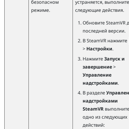
безопасном
устраняется, выполнит
режиме.
следующие действия.
Обновите
SteamVR
д
последней версии.
В
SteamVR
нажмите
>
Настройки
.
Нажмите
Запуск и
завершение
>
Управление
надстройками
.
В разделе
Управле
надстройками
SteamVR
выполнит
одно из следующих
действий: