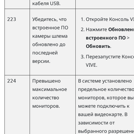
кабеля USB.
Убедитесь, что
Откройте
Консоль V
223
встроенное ПО
Нажмите
Обновлен
камеры шлема
встроенного ПО
>
обновлено ​​до
Обновить
.
последней
Перезапустите
Конс
версии.
VIVE
.
Превышено
В системе установлено
224
максимальное
предельное количеств
количество
мониторов, которое вы
мониторов.
можете подключить к
вашей видеокарте. В
зависимости от
выбранного разрешен