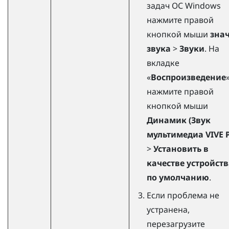
задач ОС
Windows
нажмите правой
кнопкой мыши
зна
звука
>
Звуки
. На
вкладке
«
Воспроизведение
нажмите правой
кнопкой мыши
Динамик (Звук
мультимедиа VIVE P
>
Установить в
качестве устройств
по умолчанию
.
Если проблема не
устранена,
перезагрузите