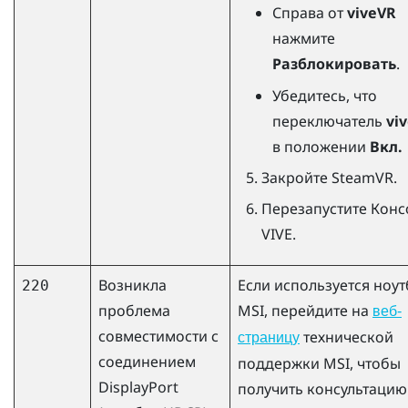
Справа от
viveVR
нажмите
Разблокировать
.
Убедитесь, что
переключатель
vi
в положении
Вкл.
Закройте
SteamVR
.
Перезапустите
Конс
VIVE
.
Возникла
Если используется ноут
220
проблема
MSI, перейдите на
веб-
совместимости с
технической
страницу
соединением
поддержки MSI, чтобы
DisplayPort
получить консультацию