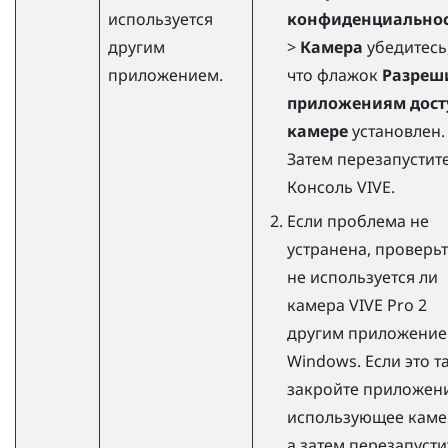
используется
конфиденциально
другим
>
Камера
убедитесь
приложением.
что флажок
Разреш
приложениям дост
камере
установлен.
Затем перезапустит
Консоль VIVE
.
Если проблема не
устранена, проверьт
не используется ли
камера
VIVE Pro 2
другим приложени
Windows
. Если это т
закройте приложени
использующее каме
а затем перезапусти