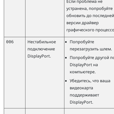
Если проблема не
устранена, попробуйте
обновить до последне
версии драйвер
графического процессо
Нестабильное
Попробуйте
006
подключение
перезагрузить шлем.
DisplayPort
.
Попробуйте другой п
DisplayPort
на
компьютере.
Убедитесь, что ваша
видеокарта
поддерживает
DisplayPort
.