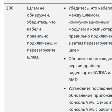
Шлем не
Убедитесь, что кабел
200
обнаружен.
между шлемом,
Убедитесь, что
коммуникационным
кабели
модулем и компьюте
правильно
правильно подключе
подключены, и
а затем перезагрузит
перезагрузите
шлем.
шлем.
Обновите до последн
версии драйвер
видеокарты
NVIDIA
и
AMD
.
Установите последне
обновление приложе
Консоль VIVE
. Открой
Консоль VIVE
с рабоч