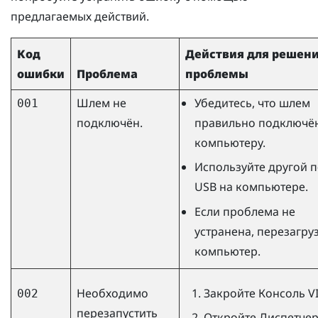
предлагаемых действий.
Код
Действия для решен
ошибки
Проблема
проблемы
Шлем не
Убедитесь, что шлем
001
подключён.
правильно подключён
компьютеру.
Используйте другой п
USB на компьютере.
Если проблема не
устранена, перезагру
компьютер.
Необходимо
Закройте
Консоль V
002
перезапустить
Откройте Диспетче