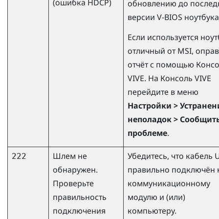
(ошибка HDCP)
обновлению до послед
версии V-BIOS ноутбука
Если используется ноут
отличный от MSI, оправ
отчёт с помощью
Конс
VIVE
. На
Консоль VIVE
перейдите в меню
Настройки > Устранен
неполадок > Сообщить
проблеме
.
Шлем не
Убедитесь, что кабель 
222
обнаружен.
правильно подключён 
Проверьте
коммуникационному
правильность
модулю и (или)
подключения
компьютеру.