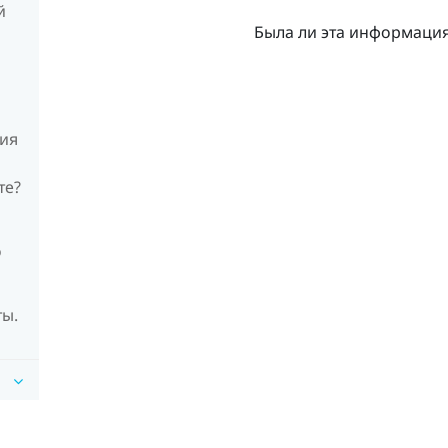
й
Была ли эта информаци
ния
те?
о
ты.