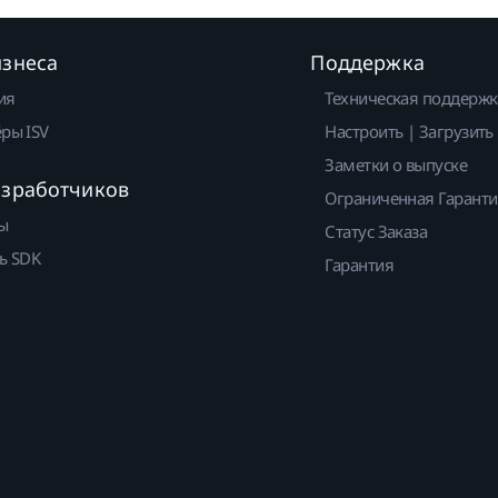
изнеса
Поддержка
ия
Техническая поддержк
ры ISV
Настроить | Загрузить
Заметки о выпуске
азработчиков
Ограниченная Гарант
ы
Статус Заказа
ь SDK
Гарантия