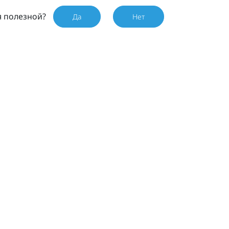
я полезной?
Да
Нет