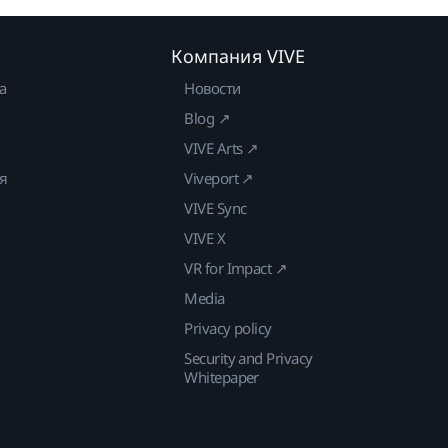
Компания VIVE
а
Новости
Blog ↗
VIVE Arts ↗
ия
Viveport ↗
VIVE Sync
VIVE X
VR for Impact ↗
Media
Privacy policy
Security and Privacy
Whitepaper