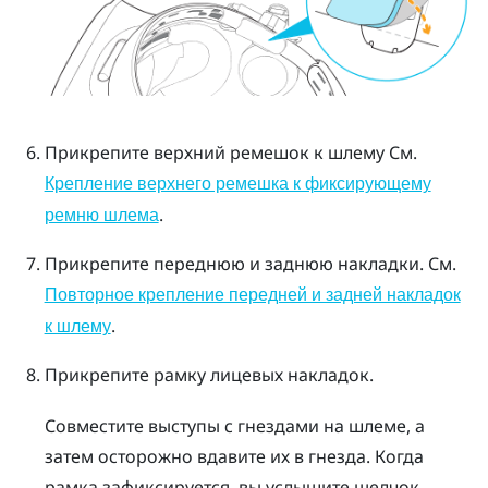
Прикрепите верхний ремешок к шлему
См.
Крепление верхнего ремешка к фиксирующему
.
ремню шлема
Прикрепите переднюю и заднюю накладки.
См.
Повторное крепление передней и задней накладок
.
к шлему
Прикрепите рамку лицевых накладок.
Совместите выступы с гнездами на шлеме, а
затем осторожно вдавите их в гнезда. Когда
рамка зафиксируется, вы услышите щелчок.