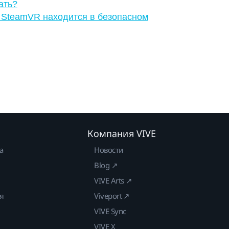
ать?
 SteamVR находится в безопасном
Компания VIVE
а
Новости
Blog ↗
VIVE Arts ↗
ия
Viveport ↗
VIVE Sync
VIVE X