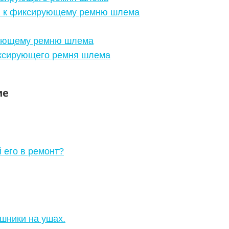
в к фиксирующему ремню шлема
рующему ремню шлема
ксирующего ремня шлема
ие
 его в ремонт?
шники на ушах.