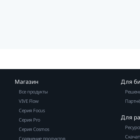
Магазин
Для б
Все продукты
Решен
VIVE Flow
Партнё
Серия Focus
Для р
Серия Pro
Ресурс
Серия Cosmos
Скачат
Сравнение продуктов