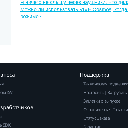
Я ничего не слышу через наушники. Что дел
Можно ли использовать VIVE Cosmos, когда
режиме?
изнеса
Поддержка
ия
Техническая поддержк
ры ISV
Настроить | Загрузить
Заметки о выпуске
азработчиков
Ограниченная Гарант
ы
Статус Заказа
ь SDK
Гарантия