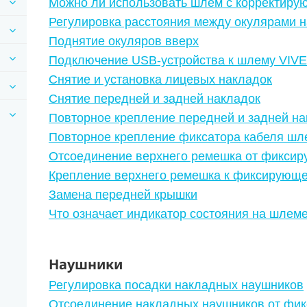
Можно ли использовать шлем с корректиру
Регулировка расстояния между окулярами 
Поднятие окуляров вверх
Подключение USB-устройства к шлему VIV
Снятие и установка лицевых накладок
Снятие передней и задней накладок
Повторное крепление передней и задней на
Повторное крепление фиксатора кабеля шле
Отсоединение верхнего ремешка от фикси
Крепление верхнего ремешка к фиксирующ
Замена передней крышки
Что означает индикатор состояния на шлем
Наушники
Регулировка посадки накладных наушников
Отсоединение накладных наушников от фи