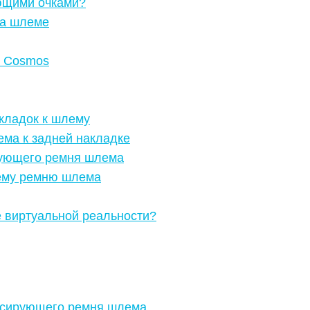
ющими очками?
на шлеме
E Cosmos
кладок к шлему
ма к задней накладке
рующего ремня шлема
ему ремню шлема
е виртуальной реальности?
ксирующего ремня шлема