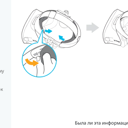
му
ок
Была ли эта информац