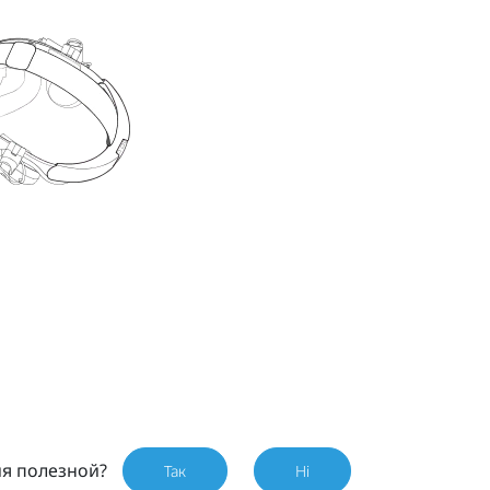
ия полезной?
Так
Ні