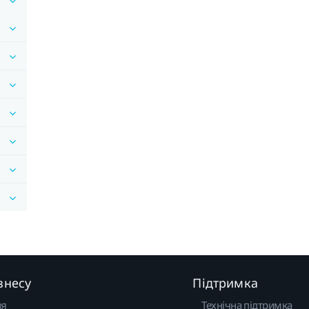
знесу
Підтримка
ня
Технічна підтримка