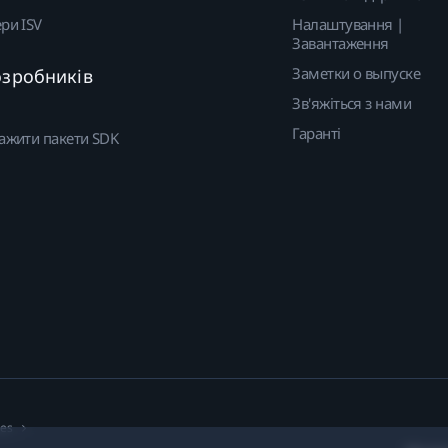
ри ISV
Налаштування |
Завантаження
Заметки о выпуске
озробників
Зв'яжіться з нами
Гаранті
ажити пакети SDK
ies