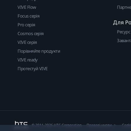
VIVE Flow
Партне
Focus серія
Для Р
Pro серія
Ресурс
Cosmos серія
Завант
VIVE серія
Порівняйте продукти
VIVE ready
Протестуй VIVE
© 2011-2026 HTC Corporation
Правові умови
Cook