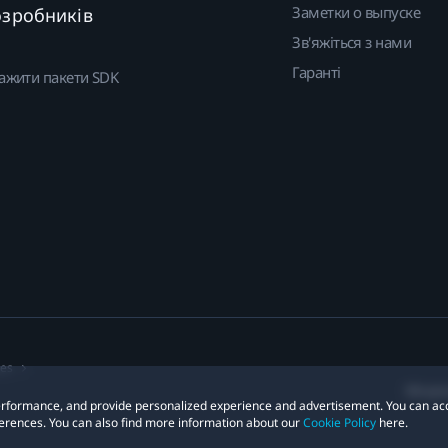
Заметки о выпуске
озробників
Зв'яжіться з нами
Гаранті
ажити пакети SDK
ies
Місцез
 performance, and provide personalized experience and advertisement. You can ac
erences. You can also find more information about our
Cookie Policy
here.