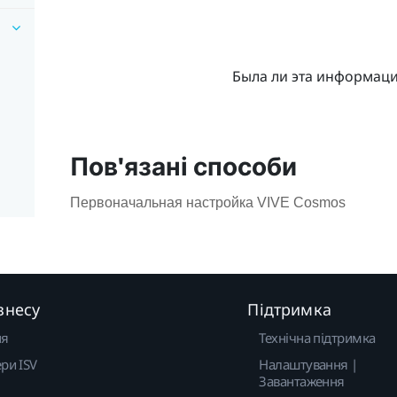
Была ли эта информац
Пов'язані способи
Первоначальная настройка VIVE Cosmos
знесу
Підтримка
ня
Технічна підтримка
ри ISV
Налаштування |
Завантаження