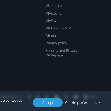
Viveport ↗
VIVE Sync
VIVE X
VR for Impact ↗
Медіа
Privacy policy
Security and Privacy
Whitepaper
находження:
cept our cookies
Accept
Cookie preferences