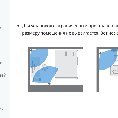
Для установок с ограниченным пространство
й
размеру помещения не выдвигается. Вот нес
ния
те?
о
ты.