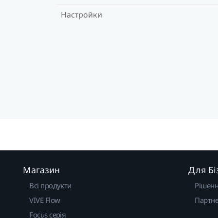
Настройки
Магазин
Для Бі
Всі продукти
Рішен
VIVE Flow
Партне
Focus серія