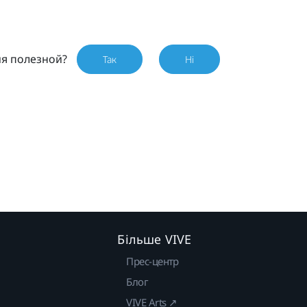
ия полезной?
Так
Ні
Більше VIVE
Прес-центр
Блог
VIVE Arts ↗