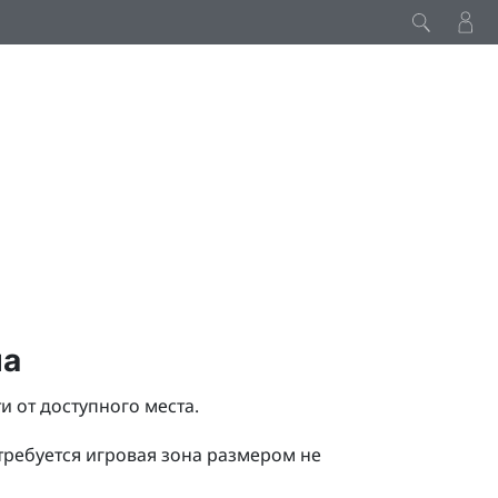
а
на
 от доступного места.
требуется игровая зона размером не