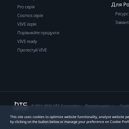
Для Р
Pro серія
Ресурс
Cosmos серія
Завант
VIVE серія
Порівняйте продукти
VIVE ready
Протестуй VIVE
© 2011-2026 HTC Corporation
Правові умови
Cook
This site uses cookies to optimize website functionality, analyze website
by clicking on the button below or manage your preference on Cookie Pref
Privacy Contact:
Global-Privacy@htc.com