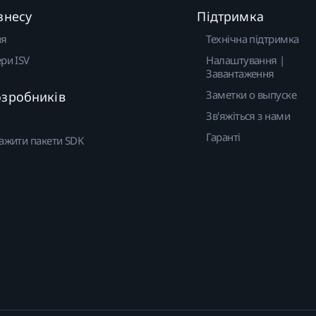
знесу
Підтримка
ня
Технічна підтримка
ри ISV
Налаштування |
Завантаження
Заметки о выпуске
озробників
Зв'яжіться з нами
Гаранті
ажити пакети SDK