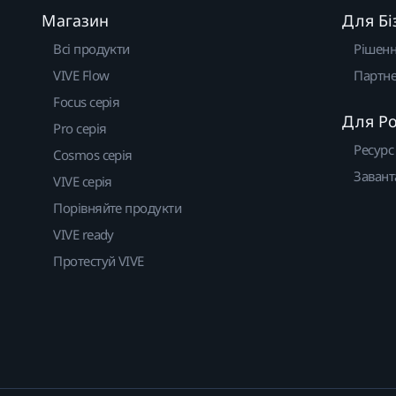
Магазин
Для Бі
Всі продукти
Рішен
VIVE Flow
Партне
Focus серія
Для Р
Pro серія
Ресурс
Cosmos серія
Завант
VIVE серія
Порівняйте продукти
VIVE ready
Протестуй VIVE