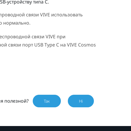
B-устройству типа C.
проводной связи VIVE
использовать
о нормально.
еспроводной связи VIVE
при
ной связи порт
USB Type C
на
VIVE Cosmos
ия полезной?
Так
Ні