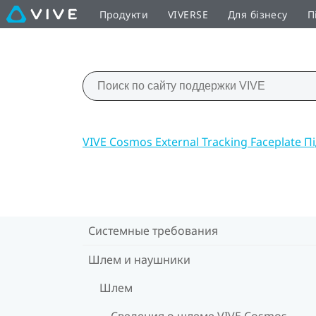
Продукти
VIVERSE
Для бізнесу
П
VIVE Cosmos External Tracking Faceplate 
Системные требования
Шлем и наушники
Шлем
Сведения о шлеме VIVE Cosmos