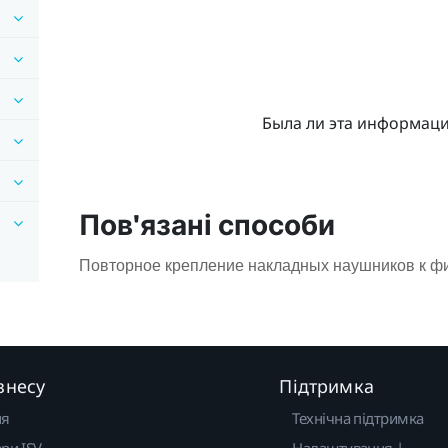
Была ли эта информац
Пов'язані способи
Повторное крепление накладных наушников к 
знесу
Підтримка
ня
Технічна підтримка