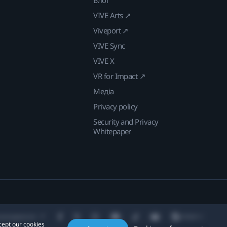
Блог
VIVE Arts ↗
Viveport ↗
VIVE Sync
VIVE X
VR for Impact ↗
Медіа
Privacy policy
Security and Privacy
Whitepaper
находження:
cept our cookies