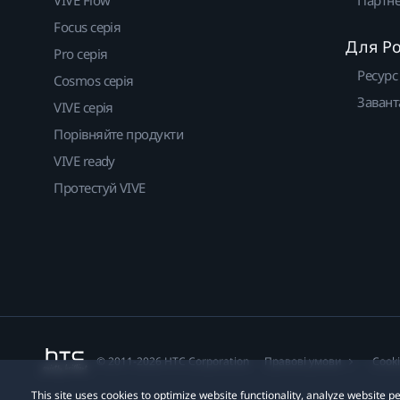
VIVE Flow
Партне
Focus серія
Для Р
Pro серія
Ресурс
Cosmos серія
Завант
VIVE серія
Порівняйте продукти
VIVE ready
Протестуй VIVE
© 2011-2026 HTC Corporation
Правові умови
Cook
This site uses cookies to optimize website functionality, analyze website