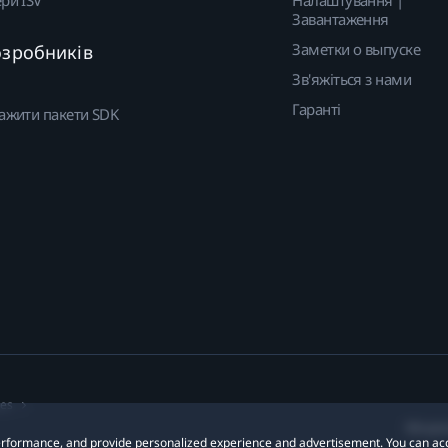
ри ISV
Налаштування |
Завантаження
Заметки о выпуске
озробників
Зв'яжіться з нами
Гаранті
ажити пакети SDK
ies
Місцез
 performance, and provide personalized experience and advertisement. You can ac