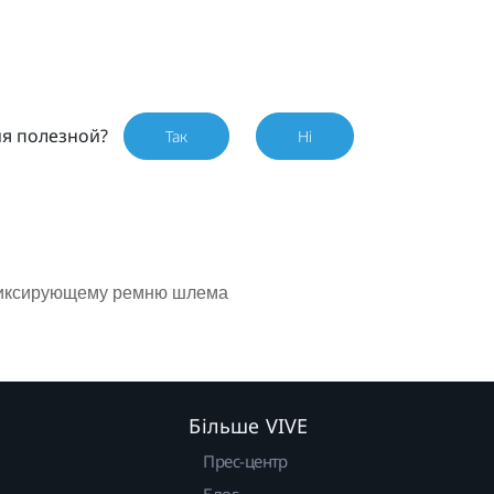
ия полезной?
Так
Ні
фиксирующему ремню шлема
Більше VIVE
Прес-центр