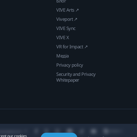
Блог
VIVE Arts ↗
Viveport ↗
VIVE Sync
VIVE X
VR for Impact ↗
Медіа
Privacy policy
Security and Privacy
Whitepaper
находження:
cept our cookies