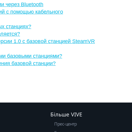
 через Bluetooth
ий с помощью кабельного
ых станциях?
еляется?
рсии 1.0 с базовой станцией SteamVR
ими базовыми станциями?
ения базовой станции?
Більше VIVE
Прес-центр