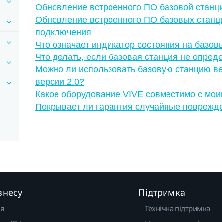
Обновление встроенного ПО базовой станции
Обновление встроенного ПО базовых станц
подключения
Что означает индикатор состояния на базов
Что делать, если базовая станция не опред
Можно ли использовать базовую станцию ве
версии 2.0?
Какое оборудование VIVE совместимо с мо
Покрывает ли гарантия случайные поврежд
знесу
Підтримка
ня
Технічна підтримка