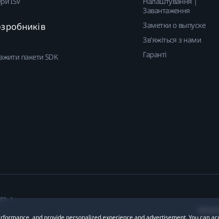
ри ISV
Налаштування |
Завантаження
Заметки о выпуске
озробників
Зв'яжіться з нами
Гаранті
ажити пакети SDK
ies
Місцез
 performance, and provide personalized experience and advertisement. You can ac