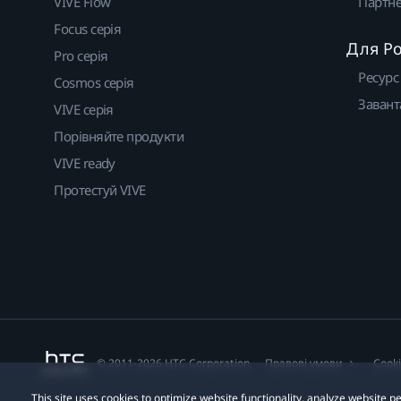
VIVE Flow
Партне
Focus серія
Для Р
Pro серія
Ресурс
Cosmos серія
Завант
VIVE серія
Порівняйте продукти
VIVE ready
Протестуй VIVE
© 2011-2026 HTC Corporation
Правові умови
Cook
This site uses cookies to optimize website functionality, analyze website