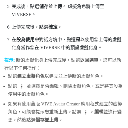
完成後，點選
儲存並上傳
。
虛擬角色將上傳至
VIVERSE
。
上傳完成後，點選
確定
。
在
設為使用中
對話方塊中，點選
是
以使用您上傳的虛擬
化身當作您在
VIVERSE
中的預設虛擬化身。
提示:
新的虛擬化身上傳完成後，點選
返回選單
。您可以執
行以下任何操作：
點選
建立虛擬角色
以建立並上傳新的虛擬角色。
點選
並選擇是否編輯、刪除虛擬角色，或是將其設為
使用中的虛擬角色。
如果有使用舊版
VIVE Avatar Creator
應用程式建立的虛擬
角色，可能會提示您重新上傳。點選
>
編輯
並進行變
更，然後點選
儲存並上傳
。