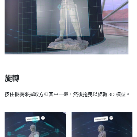
旋轉
按住
扳機
來握取方框其中一邊，然後拖曳以旋轉 3D 模型。