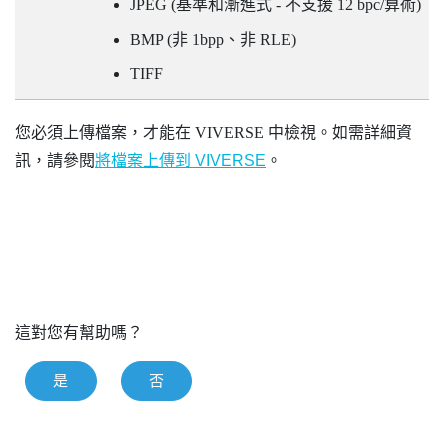
JPEG (基準和漸進式 - 不支援 12 bpc/算術)
BMP (非 1bpp、非 RLE)
TIFF
您必須上傳檔案，才能在
VIVERSE
中檢視。如需詳細資
訊，請參閱
將檔案上傳到 VIVERSE
。
這對您有幫助嗎？
是
否