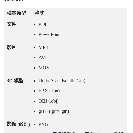
檔案類型
格式
文件
PDF
PowerPoint
影片
MP4
AVI
MOV
3D 模型
Unity Asset Bundle (.ab)
FBX (.fbx)
OBJ (.obj)
glTF (.gltf/ .glb)
影像 (紋理)
PNG