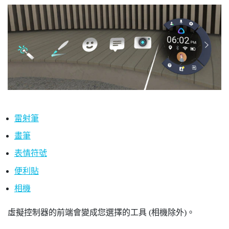
雷射筆
畫筆
表情符號
便利貼
相機
虛擬控制器的前端會變成您選擇的工具 (
相機
除外)。