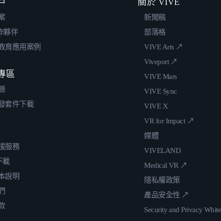
戶
關於 VIVE
案
新聞稿
合作夥伴
部落格
教育應用案例
VIVE Arts ↗
Viveport ↗
專區
VIVE Mars
源
VIVE Sync
發套件下載
VIVE X
VR for Impact ↗
媒體
援服務
VIVELAND
 下載
Medical VR ↗
本說明
隱私權政策
們
產品安全性 ↗
款
Security and Privacy Whit