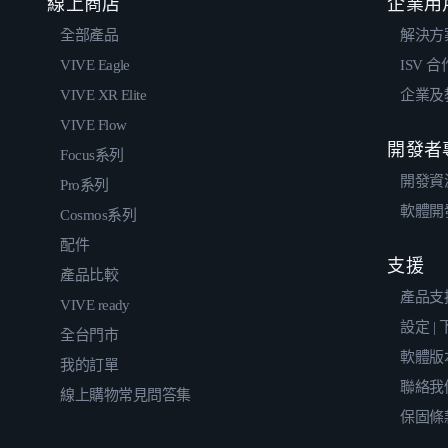
線上商店
企業用
全部產品
解決方
VIVE Eagle
ISV 
VIVE XR Elite
企業及
VIVE Flow
開發者
Focus系列
開發資
Pro系列
軟體開
Cosmos系列
配件
支援
產品比較
產品支
VIVE ready
設定 |
全台門市
軟體版
我的訂單
聯絡我
線上購物常見問答集
保固條