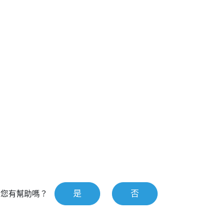
是
否
對您有幫助嗎？