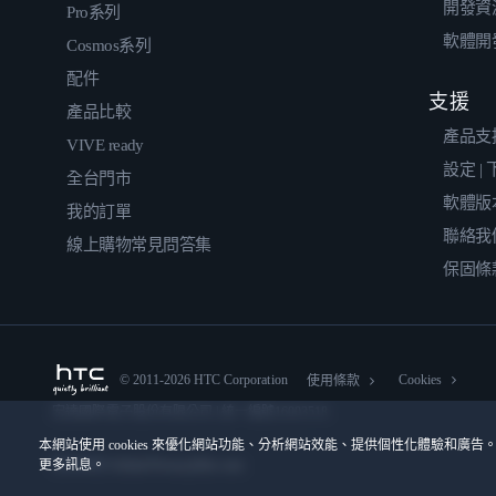
開發資
Pro系列
軟體開
Cosmos系列
配件
支援
產品比較
產品支
VIVE ready
設定 |
全台門市
軟體版
我的訂單
聯絡我
線上購物常見問答集
保固條
© 2011-2026 HTC Corporation
Cookies
使用條款
宏達國際電子股份有限公司 | 統一編號16003518
本網站使用 cookies 來優化網站功能、分析網站效能、提供個性化體驗和廣告。
更多訊息。
隱私聯絡:
Global-Privacy@htc.com