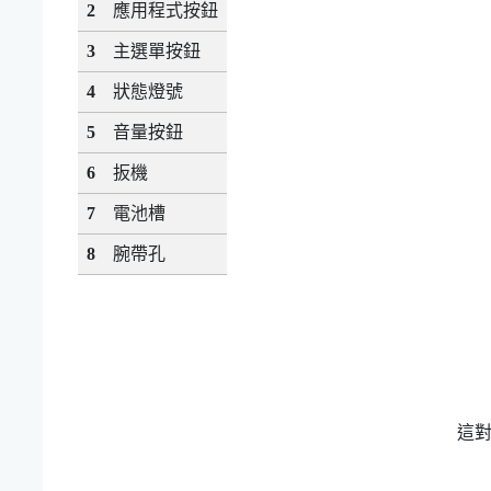
2
應用程式
按鈕
3
主選單
按鈕
4
狀態燈號
5
音量
按鈕
6
扳機
7
電池槽
8
腕帶孔
這