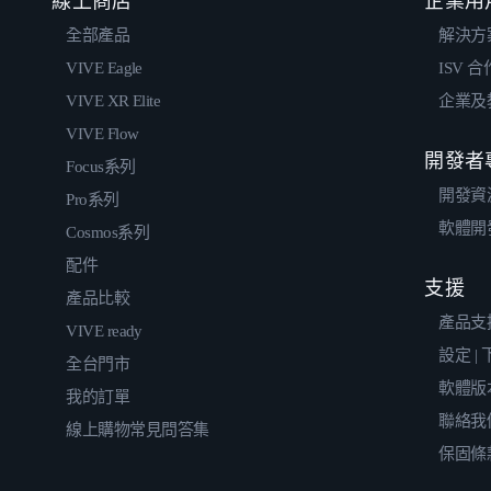
線上商店
企業用
全部產品
解決方
VIVE Eagle
ISV 
VIVE XR Elite
企業及
VIVE Flow
開發者
Focus系列
開發資
Pro系列
軟體開
Cosmos系列
配件
支援
產品比較
產品支
VIVE ready
設定 |
全台門市
軟體版
我的訂單
聯絡我
線上購物常見問答集
保固條