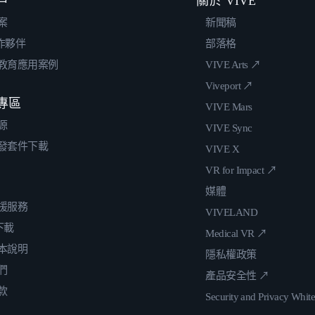
戶
關於 VIVE
案
新聞稿
合作夥伴
部落格
教育應用案例
VIVE Arts ↗
Viveport ↗
專區
VIVE Mars
源
VIVE Sync
發套件下載
VIVE X
VR for Impact ↗
媒體
援服務
VIVELAND
 下載
Medical VR ↗
本說明
隱私權政策
們
產品安全性 ↗
款
Security and Privacy Whit