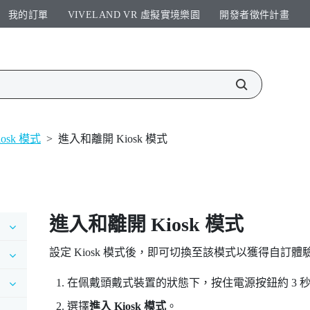
我的訂單
VIVELAND VR 虛擬實境樂園​
開發者徵件計畫​
iosk 模式
>
進入和離開 Kiosk 模式
進入和離開
Kiosk 模式
設定
Kiosk 模式
後，即可切換至該模式以獲得自訂體
在佩戴頭戴式裝置的狀態下，按住
電源
按鈕約 3
選擇
進入 Kiosk 模式
。