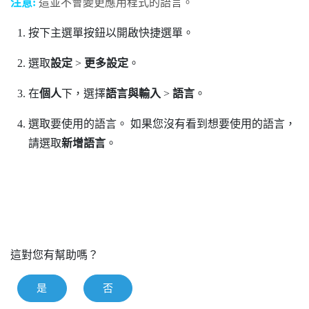
注意:
這並不會變更應用程式的語言。
按下
主選單
按鈕以開啟快捷選單。
選取
設定
>
更多設定
。
在
個人
下，選擇
語言與輸入
>
語言
。
選取要使用的語言。
如果您沒有看到想要使用的語言，
請選取
新增語言
。
這對您有幫助嗎？
是
否