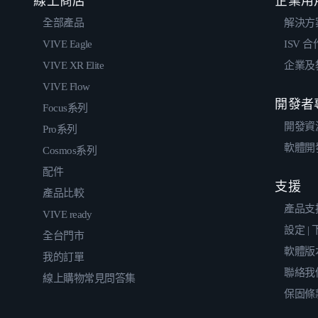
線上商店
企業用
全部產品
解決方
VIVE Eagle
ISV 
VIVE XR Elite
企業及
VIVE Flow
開發者
Focus系列
開發資
Pro系列
軟體開
Cosmos系列
配件
支援
產品比較
產品支
VIVE ready
設定 |
全台門市
軟體版
我的訂單
聯絡我
線上購物常見問答集
保固條