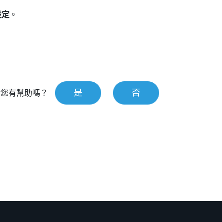
設定
。
是
否
對您有幫助嗎？