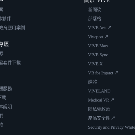
戶
關於 VIVE
案
新聞稿
合作夥伴
部落格
教育應用案例
VIVE Arts ↗
Viveport ↗
專區
VIVE Mars
源
VIVE Sync
發套件下載
VIVE X
VR for Impact ↗
媒體
援服務
VIVELAND
 下載
Medical VR ↗
本說明
隱私權政策
們
產品安全性 ↗
款
Security and Privacy Whit