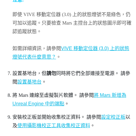
即使
VIVE 移動定位器 (3.0)
上的狀態燈號不是綠色，仍
可加以追蹤。只要檢查
Mars
主控台上的狀態圖示即可確
認追蹤狀態。
如需詳細資訊，請參閱
VIVE 移動定位器 (3.0) 上的狀態
燈號代表什麼意思？
。
設置基地台，但
請勿
同時將它們全部連接至電源。
請參
閱
設置基地台
。
將
Mars
連線至虛擬製片軟體。
請參閱
將 Mars 新增為
Unreal Engine 中的端點
。
安裝校正板並開始收集校正資料。
請參閱
設定校正板
以
及
使用攝影機校正工具收集校正資料
。