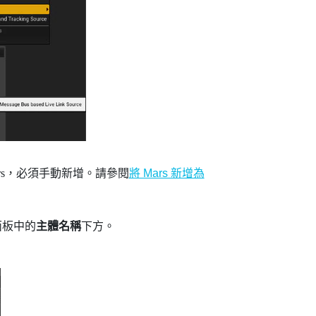
s
，必須手動新增。請參閱
將 Mars 新增為
板中的
主體名稱
下方。