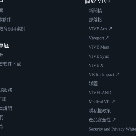
戶
關於 VIVE
案
新聞稿
合作夥伴
部落格
教育應用案例
VIVE Arts ↗
Viveport ↗
專區
VIVE Mars
源
VIVE Sync
發套件下載
VIVE X
VR for Impact ↗
媒體
援服務
VIVELAND
 下載
Medical VR ↗
本說明
隱私權政策
們
產品安全性 ↗
款
Security and Privacy Whit