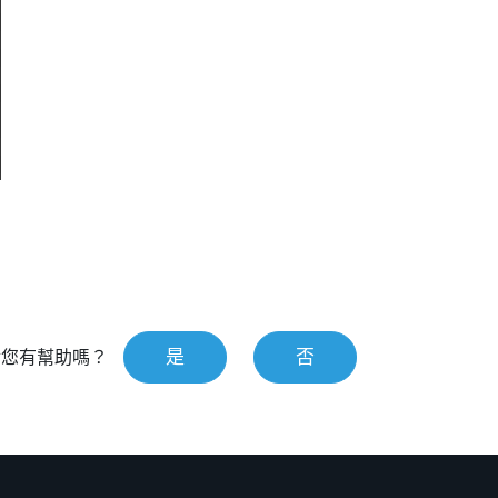
是
否
對您有幫助嗎？