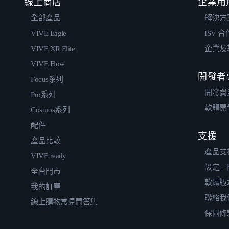
線上商店
企業用
全部產品
解決方
VIVE Eagle
ISV 
VIVE XR Elite
企業及
VIVE Flow
開發者
Focus系列
開發資
Pro系列
軟體開
Cosmos系列
配件
支援
產品比較
產品支
VIVE ready
設定 |
全台門市
軟體版
我的訂單
聯絡我
線上購物常見問答集
保固條