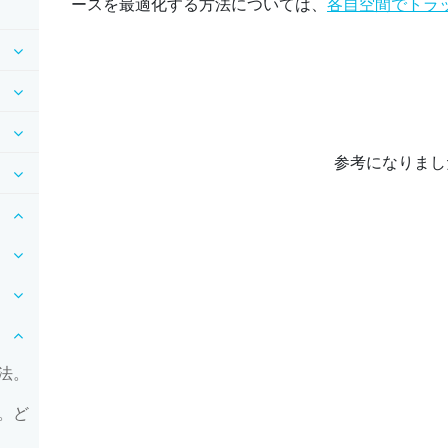
ースを最適化する方法については、
各自空間でトラ
参考になりまし
法。
。ど