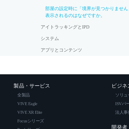
部屋の設定時に「境界が見つかりません
表示されるのはなぜですか。
アイトラッキングとIPD
システム
アプリとコンテンツ
製品・サービス
ビジネ
全製品
ソリュ
VIVE Eagle
ISVパ
VIVE XR Elite
法人事
Focusシリーズ
開発者