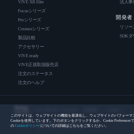
VIVE XR Elite
法人事
Focusシリーズ
開発者
Proシリーズ
リソー
Cosmosシリーズ
SDK
製品比較
アクセサリー
VIVE ready
VIVE正規取扱販売店
注文のステータス
注文のヘルプ
© 2011-2026 HTC Corporation
法的情報
Cookies
このサイトは、ウェブサイトの機能を最適化し、ウェブサイトのパフォーマ
Cookieを使用しています。下のボタンをクリックするか、Cookie Prefer
プライバシー連絡先:
Global-Privacy@htc.com
の
Cookieポリシー
についての詳細はこちらをご覧ください。