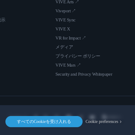
VIVE Arts ↗
Viveport ↗
表示
VIVE Sync
VIVE X
VR for Impact ↗
メディア
プライバシー ポリシー
VIVE Mars ↗
Security and Privacy Whitepaper
Location
すべてのCookieを受け入れる
Cookie preferences