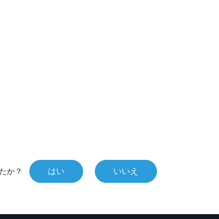
はい
いいえ
たか？