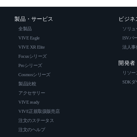
製品・サービス
ビジネ
全製品
ソリュ
VIVE Eagle
ISVパ
VIVE XR Elite
法人事
Focusシリーズ
開発者
Proシリーズ
リソー
Cosmosシリーズ
SDK
製品比較
アクセサリー
VIVE ready
VIVE正規取扱販売店
注文のステータス
注文のヘルプ