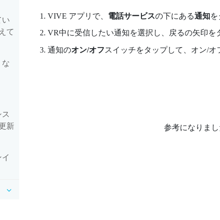
VIVE アプリ
で、
電話サービス
の下にある
通知
を
てい
えて
VR中に受信したい通知を選択し、戻るの矢印を
通知の
オン/オフ
スイッチをタップして、オン/オ
うな
シス
更新
参考になりまし
ンイ