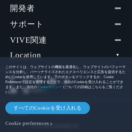
開発者
サポート
VIVE関連
Location
このサイトは、ウェブサイトの機能を最適化し、ウェブサイトのパフォーマ
ンスを分析し、パーソナライズされたエクスペリエンスと広告を提供するた
めにCookieを使用しています。下のボタンをクリックするか、Cookie
Preferencesで設定を管理することで、当社のCookieを受け入れることができ
ます。また、当社の
Cookieポリシー
についての詳細はこちらをご覧くださ
い。
© 2011-2026 HTC Corporation
すべてのCookieを受け入れる
Cookies
法的情報
Cookie preferences
プライバシー連絡先:
Global-Privacy@htc.com