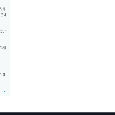
が消
です
ばい
の機
れま