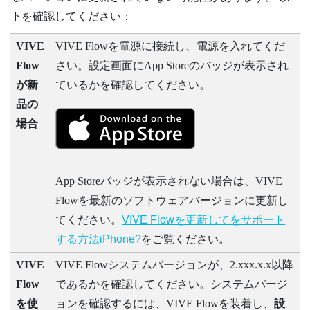
下を確認してください：
VIVE
VIVE Flow
を電源に接続し、電源を入れてくだ
Flow
さい。設定画面に
App Store
のバッジが表示され
が新
ているかを確認してください。
品の
場合
App Store
バッジが表示されない場合は、
VIVE
Flow
を最新のソフトウェアバージョンに更新し
てください。
VIVE Flowを更新してをサポート
する方法iPhone?
をご覧ください。
VIVE
VIVE Flow
システムバージョンが、2.xxx.x.x以降
Flow
であるかを確認してください。システムバージ
を使
ョンを確認するには、
VIVE Flow
を装着し、
設