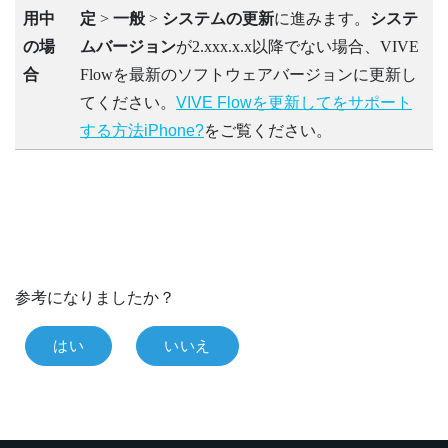
用中
定
>
一般
>
システムの更新
に進みます。
システ
の場
ムバージョン
が2.xxx.x.x以降でない場合、
VIVE
合
Flow
を最新のソフトウェアバージョンに更新し
てください。
VIVE Flowを更新してをサポート
する方法iPhone?
をご覧ください。
参考になりましたか？
はい
いいえ