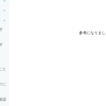
す
参考になりまし
す
ること
オフに
を確認