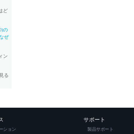
トはど
0)の
なぜ
ティン
見る
ス
サポート
ーション
製品サポート