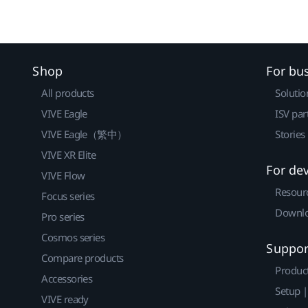
Shop
For bu
All products
Solutio
VIVE Eagle
ISV par
VIVE Eagle（繁中）
Stories
VIVE XR Elite
For de
VIVE Flow
Resour
Focus series
Downlo
Pro series
Cosmos series
Suppor
Compare products
Produc
Accessories
Setup 
VIVE ready