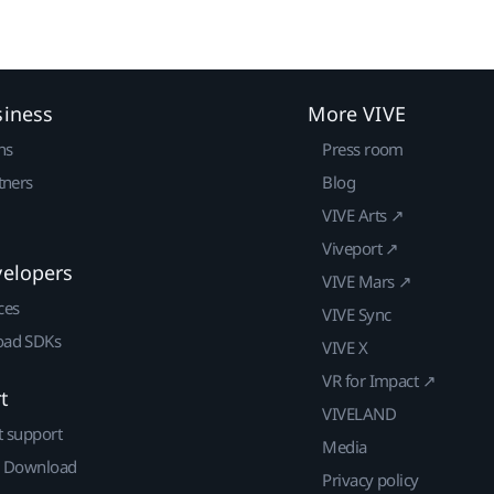
siness
More VIVE
ns
Press room
tners
Blog
VIVE Arts ↗
Viveport ↗
velopers
VIVE Mars ↗
ces
VIVE Sync
ad SDKs
VIVE X
VR for Impact ↗
t
VIVELAND
t support
Media
| Download
Privacy policy