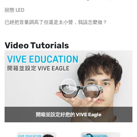
狀態 LED
已經把音量調高了但還是太小聲，我該怎麼做？
Video Tutorials
移除與更換您的 VIVE Eagle 鏡片
開箱並設定好您的 VIVE Eagle
如何清潔 VIVE Eagle 眼鏡?