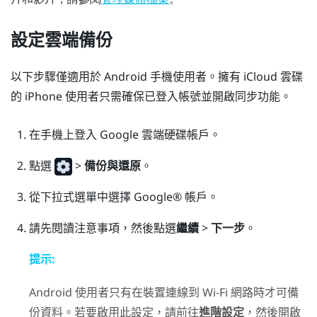
設定雲端備份
以下步驟僅適用於
Android
手機使用者。擁有
iCloud
雲碟
的
iPhone
使用者只需確保已登入帳號並開啟同步功能。
在手機上登入
Google 雲端硬碟
帳戶。
點選
>
備份與還原
。
從下拉式選單中選擇
Google®
帳戶。
請先閱讀注意事項，然後點選
繼續
>
下一步
。
提示:
Android
使用者只有在裝置連線到 Wi-Fi 網路時才可備
份資料。若要啟用此設定，請前往
進階設定
，然後開啟