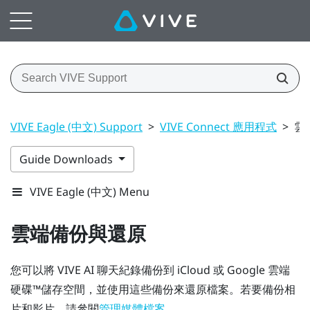
VIVE Eagle (中文) Support
>
VIVE Connect 應用程式
>
雲
Guide Downloads
VIVE Eagle (中文) Menu
雲端備份與還原
您可以將
VIVE AI
聊天紀錄備份到
iCloud
或
Google 雲端
硬碟™
儲存空間，並使用這些備份來還原檔案。若要備份相
片和影片，請參閱
。
管理媒體檔案