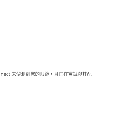
。
nnect
未偵測到您的眼鏡，且正在嘗試與其配