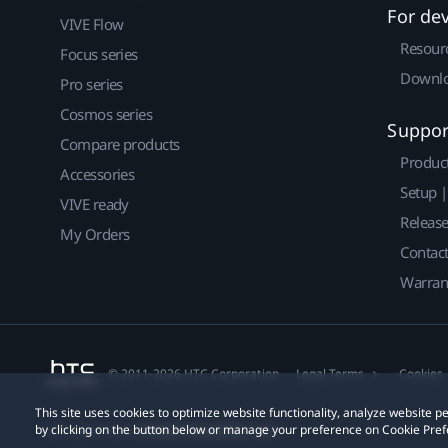
For de
VIVE Flow
Resour
Focus series
Downlo
Pro series
Cosmos series
Suppor
Compare products
Produc
Accessories
Setup 
VIVE ready
Releas
My Orders
Contact
Warran
© 2011-2026 HTC Corporation
Legal Terms
Cookies
This site uses cookies to optimize website functionality, analyze website
by clicking on the button below or manage your preference on Cookie Pref
Privacy Contact:
Global-Privacy@htc.com