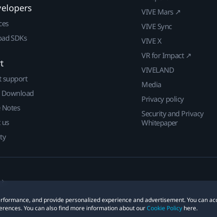
velopers
VIVE Mars ↗
ces
VIVE Sync
ad SDKs
VIVE X
VR for Impact ↗
t
VIVELAND
t support
Media
| Download
Privacy policy
e Notes
Security and Privacy
 us
Whitepaper
ty
 performance, and provide personalized experience and advertisement. You can ac
erences. You can also find more information about our
Cookie Policy
here.