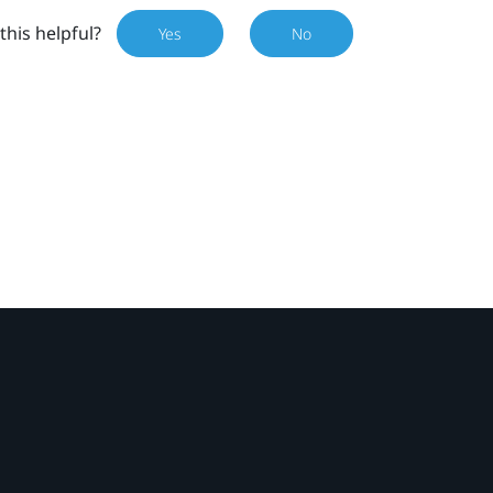
this helpful?
Yes
No