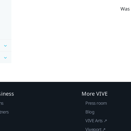
Was 
siness
More VIVE
ns
Press room
tners
Blog
VIVE Arts ↗
Viveport ↗