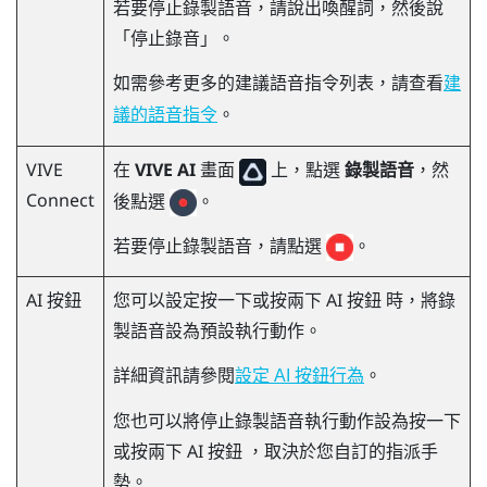
若要停止錄製語音，請說出喚醒詞，然後說
「停止錄音」。
如需參考更多的建議語音指令列表，請查看
建
。
議的語音指令
VIVE
在
VIVE AI
畫面
上，點選
錄製語音
，然
Connect
後點選
。
若要停止錄製語音，請點選
。
AI 按鈕
您可以設定按一下或按兩下
AI 按鈕
時，將錄
製語音設為預設執行動作。
詳細資訊請參閱
。
設定 AI 按鈕行為
您也可以將停止錄製語音執行動作設為按一下
或按兩下
AI 按鈕
，取決於您自訂的指派手
勢。