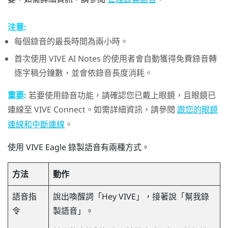
注意:
每個錄音的最長時間為兩小時。
首次使用
VIVE AI Notes
的使用者會自動獲得免費錄音轉
逐字稿分鐘數，並會依錄音長度消耗。
重要:
若要使用錄音功能，請確認您已戴上眼鏡，且眼鏡已
連線至
VIVE Connect
。如需詳細資訊，請參閱
跟您的眼鏡
。
連線和中斷連線
使用
VIVE Eagle
錄製語音有兩種方式。
方法
動作
語音指
說出喚醒詞「Hey VIVE」，接著說「幫我錄
令
製語音」。