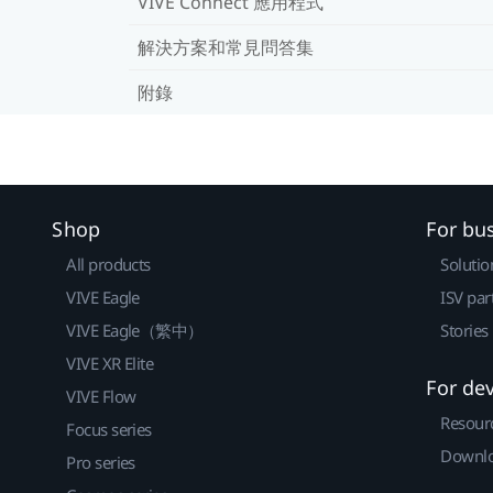
VIVE Connect 應用程式
解決方案和常見問答集
附錄
Shop
For bu
All products
Solutio
VIVE Eagle
ISV par
VIVE Eagle（繁中）
Stories
VIVE XR Elite
For de
VIVE Flow
Resour
Focus series
Downlo
Pro series