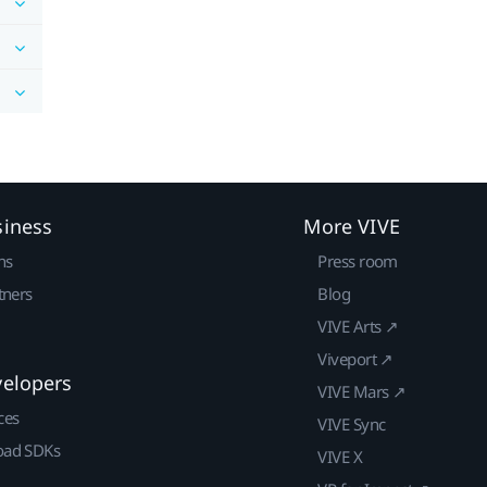
siness
More VIVE
ns
Press room
tners
Blog
VIVE Arts ↗
Viveport ↗
velopers
VIVE Mars ↗
ces
VIVE Sync
ad SDKs
VIVE X