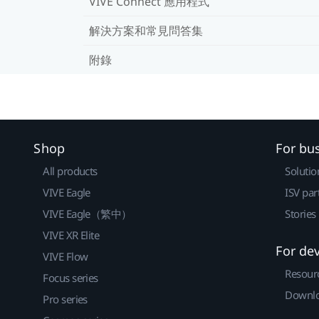
VIVE Connect 應用程式
解決方案和常見問答集
附錄
Shop
For bu
All products
Solutio
VIVE Eagle
ISV par
VIVE Eagle（繁中）
Stories
VIVE XR Elite
For de
VIVE Flow
Resour
Focus series
Downlo
Pro series