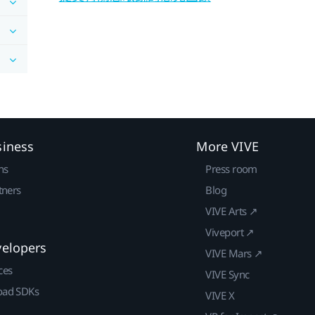
siness
More VIVE
ns
Press room
tners
Blog
VIVE Arts ↗
Viveport ↗
velopers
VIVE Mars ↗
ces
VIVE Sync
ad SDKs
VIVE X